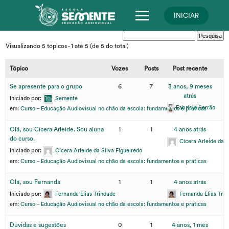
Skip
to
INICIAR
content
Visualizando 5 tópicos - 1 até 5 (de 5 do total)
Tópico
Vozes
Posts
Post recente
Se apresente para o grupo
6
7
3 anos, 9 meses
atrás
Iniciado por:
Semente
Fabrício Serrão
em:
Curso – Educação Audiovisual no chão da escola: fundamentos e práticas
Olá, sou Cícera Arleide. Sou aluna
1
1
4 anos atrás
do curso.
Cícera Arleide da S
Iniciado por:
Cícera Arleide da Silva Figueiredo
em:
Curso – Educação Audiovisual no chão da escola: fundamentos e práticas
Olá, sou Fernanda
1
1
4 anos atrás
Iniciado por:
Fernanda Elias Trindade
Fernanda Elias Trin
em:
Curso – Educação Audiovisual no chão da escola: fundamentos e práticas
Dúvidas e sugestões
0
1
4 anos, 1 mês