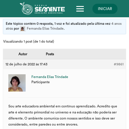
Skip
to
INICIAR
content
Este tópico contém 0 resposta, 1 voz e foi atualizado pela última vez
4 anos
atrás
por
Fernanda Elias Trindade
.
Visualizando 1 post (de 1 do total)
Autor
Posts
12 de julho de 2022 às 17:43
#9861
Fernanda Elias Trindade
Participante
Sou arte educadora ambiental em contínuo aprendizado. Acredito que
arte é elemento primordial no universo e na educação não poderia ser
diferente. O ambiente comunica com nossos sentidos e isso deve ser
considerado, entre paredes ou entre árvores.