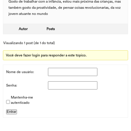
Gosto de trabalhar com a infância, estou mais próxima das crianças, mas
também gosto da proatividade, de pensar coisas revolucionarias, da voz
jovem atuante no mundo
Autor
Posts
Visualizando 1 post (de 1 do total)
Você deve fazer login para responder a este tópico.
Nome de usuário:
Senha:
Mantenha-me
autenticado
Entrar