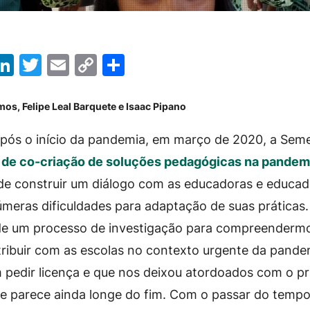
App
egram
acebook
LinkedIn
Twitter
Email
Copy
Share
Link
os, Felipe Leal Barquete e Isaac Pipano
pós o início da pandemia, em março de 2020, a Se
de co-criação de soluções pedagógicas na pandem
de construir um diálogo com as educadoras e educa
meras dificuldades para adaptação de suas prática
 de um processo de investigação para compreenderm
ribuir com as escolas no contexto urgente da pande
pedir licença e que nos deixou atordoados com o pr
e parece ainda longe do fim. Com o passar do tempo