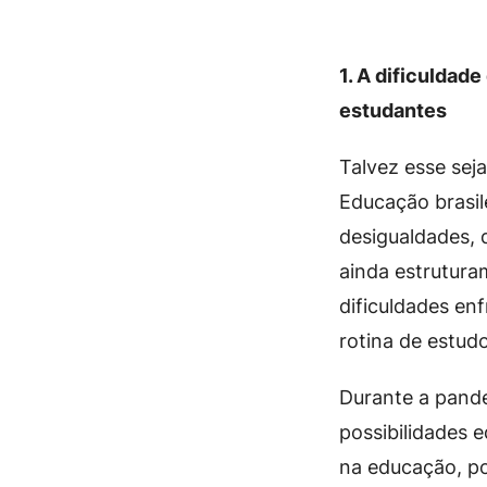
1. A dificuldad
estudantes
Talvez esse sej
Educação brasil
desigualdades, d
ainda estrutura
dificuldades en
rotina de estud
Durante a pand
possibilidades 
na educação, p