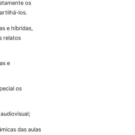
etamente os
rtilhá-los.
s e híbridas,
 relatos
as e
pecial os
audiovisual;
âmicas das aulas