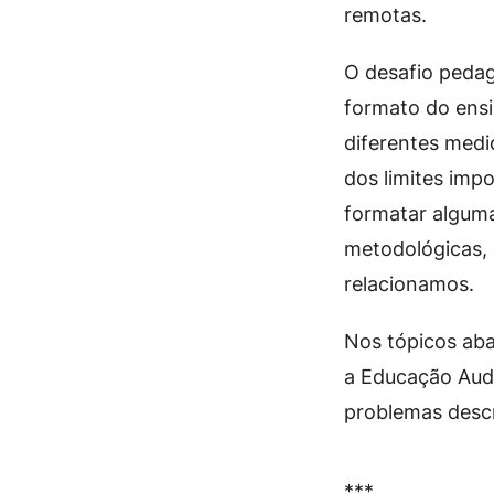
remotas.
O desafio pedag
formato do ensi
diferentes medi
dos limites imp
formatar alguma
metodológicas, 
relacionamos.
Nos tópicos ab
a Educação Audi
problemas descr
***