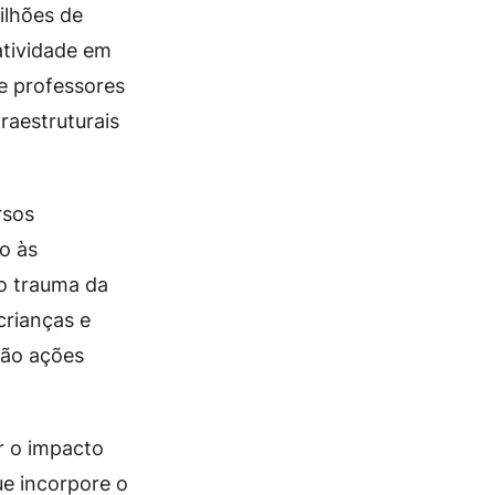
ilhões de
atividade em
e professores
raestruturais
rsos
o às
ao trauma da
crianças e
rão ações
r o impacto
e incorpore o