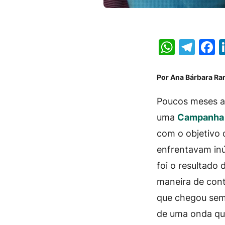
Whats
Tel
F
Por Ana Bárbara Ram
Poucos meses a
uma
Campanha
com o objetivo 
enfrentavam inú
foi o resultado
maneira de cont
que chegou sem 
de uma onda qu