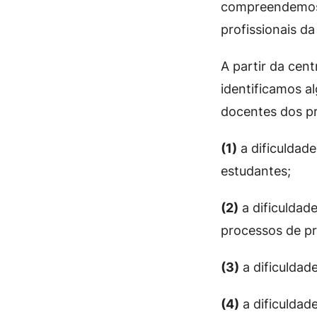
compreendemos 
profissionais d
A partir da cen
identificamos a
docentes dos p
(1)
a dificuldad
estudantes;
(2)
a dificuldade
processos de p
(3)
a dificuldad
(4)
a dificuldad