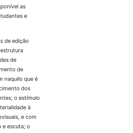
sponível as
studantes e
as de edição
aestrutura
ades de
omento de
 naquilo que é
ecimento dos
antes; o estímulo
erialidade à
ovisuais, e com
 e escuta; o