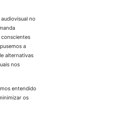
 audiovisual no
demanda
e conscientes
ropusemos a
e alternativas
uais nos
emos entendido
minimizar os