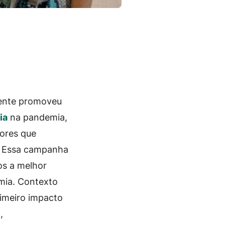
mente promoveu
ia
na pandemia,
dores que
s. Essa campanha
os a melhor
mia. Contexto
imeiro impacto
,