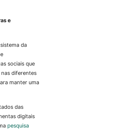
ras e
 sistema da
de
ças sociais que
 nas diferentes
 para manter uma
tados das
entas digitais
Uma
pesquisa