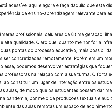
está acessível aqui e agora e faça daquilo que está di
periência de ensino-aprendizagem relevante para e
meras profissionais, celulares da última geração, ilh
de alta qualidade. Claro que, quanto melhor for a infr
 duas pontas do processo educativo, mais possibilid
m ser concretizadas remotamente. Porém em um m
o esse, podemos desenvolver estratégias que foquem
a as professoras na relação com a sua turma. O fortal
s, ao constituir um lugar de interação entre os estud
nas aulas, de modo que os estudantes possam dar mat
 na pandemia, por meio de produções textuais e audi
ambiente das aulas remotas um espaço de acolhimento