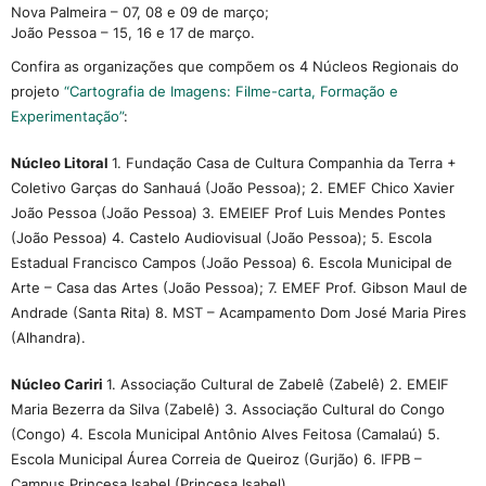
Nova Palmeira – 07, 08 e 09 de março;
João Pessoa – 15, 16 e 17 de março.
Confira as organizações que compõem os 4 Núcleos Regionais do
projeto
“Cartografia de Imagens: Filme-carta, Formação e
Experimentação”
:
Núcleo Litoral
1. Fundação Casa de Cultura Companhia da Terra +
Coletivo Garças do Sanhauá (João Pessoa); 2. EMEF Chico Xavier
João Pessoa (João Pessoa) 3. EMEIEF Prof Luis Mendes Pontes
(João Pessoa) 4. Castelo Audiovisual (João Pessoa); 5. Escola
Estadual Francisco Campos (João Pessoa) 6. Escola Municipal de
Arte – Casa das Artes (João Pessoa); 7. EMEF Prof. Gibson Maul de
Andrade (Santa Rita) 8. MST – Acampamento Dom José Maria Pires
(Alhandra).
Núcleo Cariri
1. Associação Cultural de Zabelê (Zabelê) 2. EMEIF
Maria Bezerra da Silva (Zabelê) 3. Associação Cultural do Congo
(Congo) 4. Escola Municipal Antônio Alves Feitosa (Camalaú) 5.
Escola Municipal Áurea Correia de Queiroz (Gurjão) 6. IFPB –
Campus Princesa Isabel (Princesa Isabel).