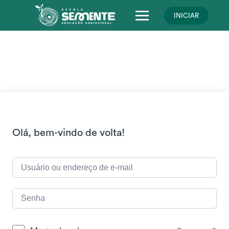
Skip
to
INICIAR
content
Olá, bem-vindo de volta!