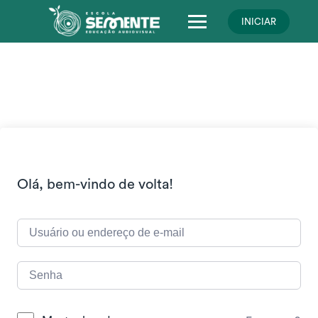
Skip
to
INICIAR
content
Olá, bem-vindo de volta!