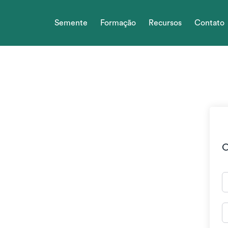
Skip
to
Semente
Formação
Recursos
Contato
content
O