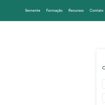
Skip
to
Semente
Formação
Recursos
Contato
content
O