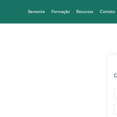
Skip
to
Semente
Formação
Recursos
Contato
content
O