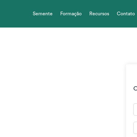
Skip
to
Semente
Formação
Recursos
Contato
content
O