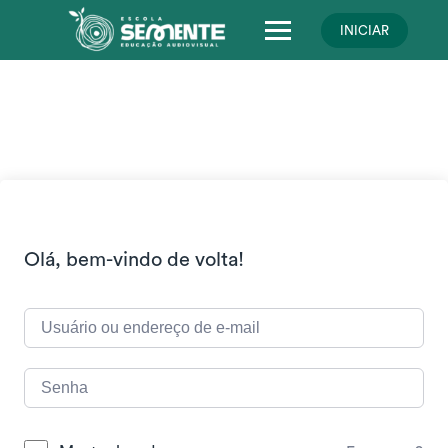
Skip
to
INICIAR
content
Olá, bem-vindo de volta!