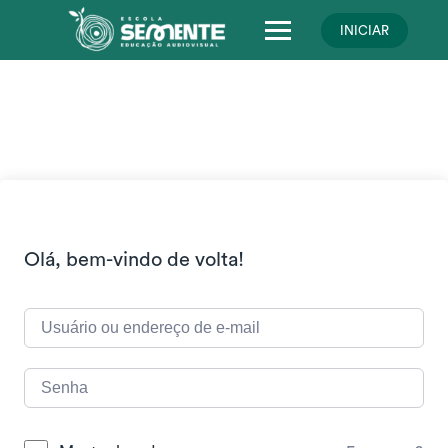
Skip
to
INICIAR
content
Olá, bem-vindo de volta!