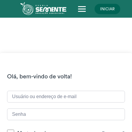
Skip
to
INICIAR
content
Olá, bem-vindo de volta!